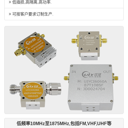
低插损,高隔离,高功率.
可按客户要求订制生产.
低频率10MHz至1875MHz,包括FM,VHF,UHF等