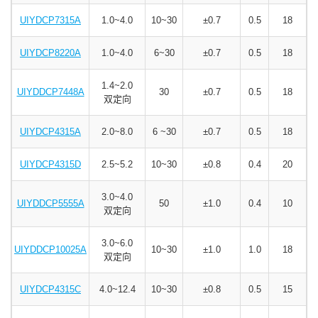
UIYDCP7315A
1.0~4.0
10
~30
±
0.7
0.5
18
UIYDCP8220A
1.0~4.0
6~30
±
0.7
0.5
18
1.4~2.0
UIYDDCP7448A
30
±
0.7
0.5
18
双定向
UIYDCP4315A
2.0~8.0
6
~30
±
0.7
0.5
18
UIYDCP4315D
2.5~5.2
10~30
±
0.8
0.4
20
3.0~4.0
UIYDDCP5555A
50
±1.0
0.4
10
双定向
3.0~6.0
UIYDDCP10025A
10~30
±1.0
1.0
18
双定向
UIYDCP4315C
4.0~12.4
10~30
±
0.8
0.5
15