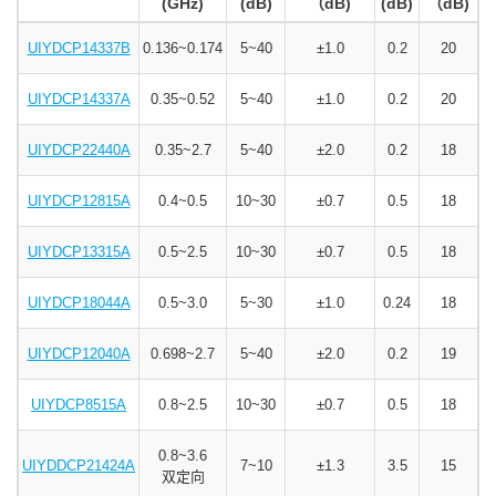
(GHz)
(dB)
（dB)
(dB)
（dB)
UIYDCP14337B
0.136~0.174
5~40
±
1.0
0.2
20
UIYDCP14337A
0.35~0.52
5~40
±
1.0
0.2
20
UIYDCP22440A
0.35~2.7
5~40
±2
.0
0.2
18
UIYDCP12815A
0.4~0.5
10
~30
±
0.7
0.5
18
UIYDCP13315A
0.5~2.5
10
~30
±
0.7
0.5
18
UIYDCP18044A
0.5~3.0
5~30
±1.0
0.24
18
UIYDCP12040A
0.698~2.7
5~40
±2
.0
0.2
19
UIYDCP8515A
0.8~2.5
10
~30
±
0.7
0.5
18
0.8~3.6
UIYDDCP21424A
7
~10
±1.3
3.5
15
双定向