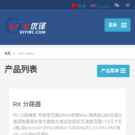
中文
English
菜单
主页
VHF Splitter
产品列表
产品菜单
RX 分路器
RX 分路器型 号频率范围(MHz)带宽Max.隔离度(dB)驻波比
通道数量接收放大器放大增益连接形式温度范围(°C)尺寸长
x宽x高(mm)UIY2RS1UB350~52020%251.22 RX1 ANT有
+5~+15dBm可调N-